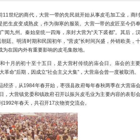
前11世纪的商代，大营一带的先民就开始从事皮毛加工业，商
就是把生皮变成熟皮，作为御寒的服装。大营一带的皮匠至今仍
广闻九州。秦始皇统一四海，亲封大营为“天下裘都”。其后，
送朝廷。明清时期和民国初年，“营皮”长时间兴盛，外销欧美，
成为在国内外有重要影响的皮毛集散地。
和十月的初十至十五日，是大营村传统的庙会日。庙会的主
大革命”后期，因成立“社会主义大集”，大营庙会曾一度被取消。
商品经济，从1984年春开始，枣强县政府每年春秋两季在大营庙
日，大营镇党委和镇政府召开以振兴皮毛业为主要内容的表彰
1992年春天，共召开17次物资交流会。