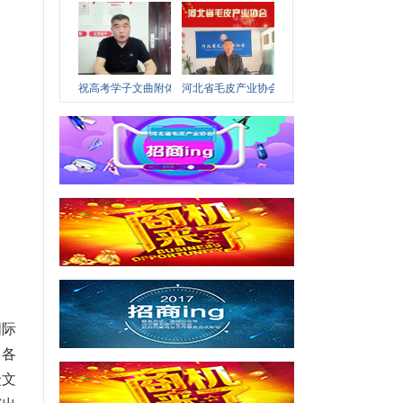
祝高考学子文曲附体，裘祖文化节不见不散！
河北省毛皮产业协会2026新春祝福合集
国际
，各
众文