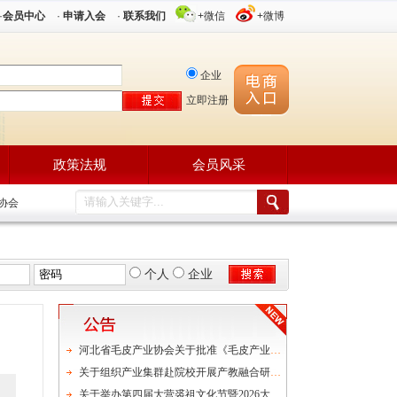
·
会员中心
·
申请入会
·
联系我们
+微信
+微博
企业
立即注册
政策法规
会员风采
装协会
个人
企业
河北省毛皮产业协会关于批准《毛皮产业分类规范及术语》等三项团体标准立项通知
关于组织产业集群赴院校开展产教融合研学对接会的通知
关于举办第四届大营裘祖文化节暨2026大营皮草饰品春季产销对接会的通知