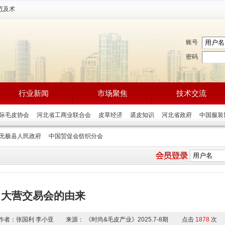
范及术
账号
密码
行业新闻
市场聚焦
技术交流
国际毛皮协会
河北省工商业联合会
皮草经济
裘皮知识
河北省政府
中国服
无极县人民政府
中国贸促会纺织分会
大营交易会的由来
作者：张国利 李小亚 来源： 《时尚&毛皮产业》2025.7-8期 点击
1878
次