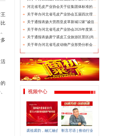
河北省毛皮产业协会关于征集团体标准的通知
纣王
关于举办河北省毛皮产业协会五届四次理事会的通知
关于通报表扬大营西亚皮草新城12家“诚信品牌店”的决定
奉比
关于举办河北省毛皮产业协会2026年度第一次会长办公会的通知
汉、
关于通报表扬肃宁裘皮工业旅游区景区(尚村裘皮城)及10家“诚信品牌店”的决定
十多
关于举办河北省毛皮动物产业形势分析会的通知
要活
会的
会、
视频中心
裘祖裘韵，融汇融合！第四届大营裘祖文化节即将启幕
靳言尽语 | 推动行业诚信建设，助力消费提质