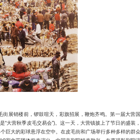
营镇皮毛街展销楼前，锣鼓喧天，彩旗招展，鞭炮齐鸣。第一届大营
是“大营秋季皮毛交易会”)。这一天，大营镇披上了节日的盛装
4个巨大的彩球悬浮在空中。在皮毛街和广场举行多种多样的群