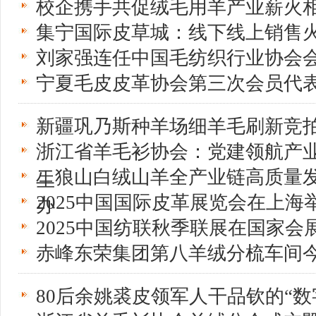
校企携手共促绒毛用羊产业薪火
集宁国际皮草城：线下线上销售
刘家强连任中国毛纺织行业协会
宁夏毛皮皮革协会第三次会员代
新疆巩乃斯种羊场细羊毛刷新竞
浙江省羊毛衫协会：党建领航产业
二狼山白绒山羊全产业链高质量
生
2025中国国际皮革展览会在上海
办
2025中国纺联秋季联展在国家会
赤峰东荣集团第八羊绒分梳车间
80后余姚裘皮领军人干品钦的“数