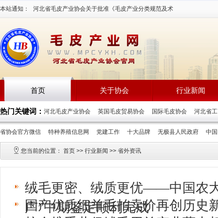
本站通知：
河北省毛皮产业协会关于批准《毛皮产业分类规范及术
语》等三项团体标准立项通知2026-7-16
首页
关于协会
行业新闻
热门关键词：
河北毛皮产业协会
英国毛皮贸易协会
国际毛皮协会
河北省
省协会官方微信
特种养殖信息网
党建工作
十大品牌
无极县人民政府
中
您当前的位置：
首页
>>
行业新闻
>>
省外资讯
绒毛更密、绒质更优——中国农大
国产优质细羊毛拍卖价再创历史
广”中期鉴定顺利完成