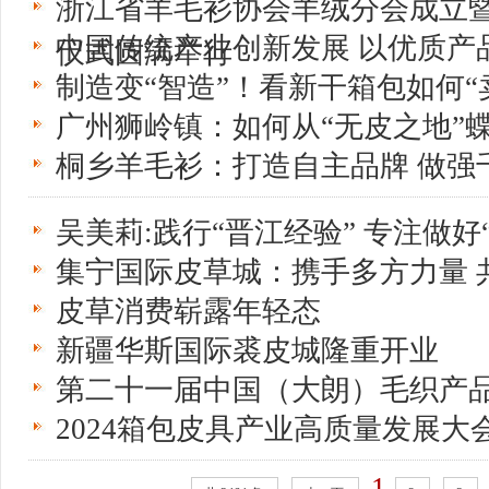
浙江省羊毛衫协会羊绒分会成立
中国传统产业创新发展 以优质产
仪式圆满举行
制造变“智造”！看新干箱包如何“
广州狮岭镇：如何从“无皮之地”蝶
桐乡羊毛衫：打造自主品牌 做强
吴美莉:践行“晋江经验” 专注做好
集宁国际皮草城：携手多方力量 
皮草消费崭露年轻态
新疆华斯国际裘皮城隆重开业
第二十一届中国（大朗）毛织产
2024箱包皮具产业高质量发展大
1