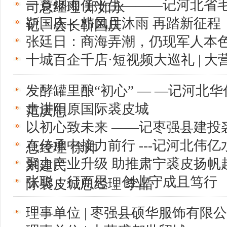
一蓑烟雨任平生———记河北省
司总经理 郑如永
靳国庆：栉风且沐雨 再踏新征程
记、会长靳国庆
张廷日：商海弄潮，仍现军人本
十城百企千店·短视频大巡礼 | 大
发酵罐里酿“初心” — —记河北
走进阳原国际裘皮城
范庆忠
以初心致未来 ——记枣强县建投
在传承中接力前行 ---记河北伟
总经理 徐帅
聚力产业升级 助推肃宁裘皮扬帆
刘建民
张聪：行而思，创业守成且笃行
际裘皮城总经理 李晶
理事单位 | 枣强县硕华服饰有限