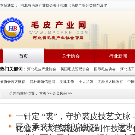
本站通知：
河北省毛皮产业协会关于批准《毛皮产业分类规范及术
语》等三项团体标准立项通知2026-7-16
首页
关于协会
行业新闻
热门关键词：
河北毛皮产业协会
英国毛皮贸易协会
国际毛皮协会
河北省
省协会官方微信
特种养殖信息网
党建工作
十大品牌
无极县人民政府
中
您当前的位置：
首页
>>
会员风采
>>
一针定 “裘”，守护裘皮技艺文脉
匠心承裘韵 创新启新程 ——记
化遗产 “大营裘皮传统制作技艺”