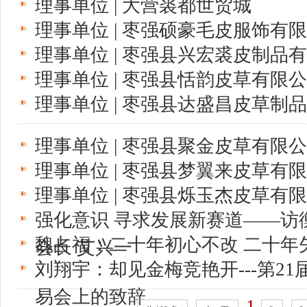
理事单位 | 大营裘都世贸城
理事单位 | 枣强硕豪毛皮服饰有
理事单位 | 枣强县兴宏裘皮制品
理事单位 | 枣强县恬韵皮草有限
理事单位 | 枣强县达盛昌皮草制
理事单位 | 枣强县聚金皮草有限
理事单位 | 枣强县梦翼来皮草有
理事单位 | 枣强县烁玉杰皮草有
强化意识 寻求发展新赛道——访
魏占福：二十年初心不改 二十年
会长 艾兴一
刘翔宇：却见金梅竞艳开---第2
易会上的致辞
1