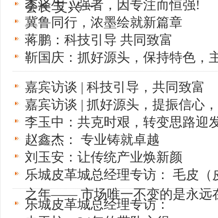
李泽生：强者，因专注而恒强!
会长 艾兴一
冀鲁同行，浓墨绘就新篇章
蒋鹏：科技引导 共同致富
靳国庆：抓好源头，保持特色，
嘉宾访谈 | 科技引导，共同致富
嘉宾访谈 | 抓好源头，提振信心
李玉中：共克时艰，转变思路迎
赵鑫杰： 专业铸就卓越
刘玉安：让传统产业焕新颜
乐城皮革城总经理专访： 毛皮（
之年—— 市场唯一不变的是永远
乐城皮革城总经理专访：