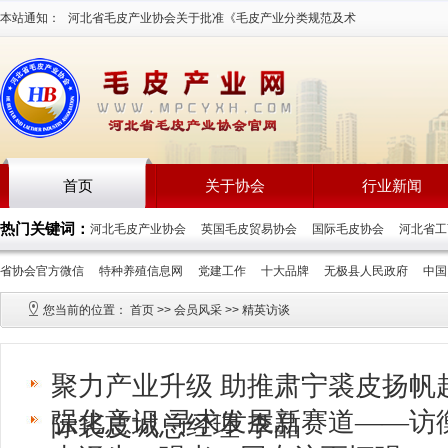
本站通知：
河北省毛皮产业协会关于批准《毛皮产业分类规范及术
语》等三项团体标准立项通知2026-7-16
首页
关于协会
行业新闻
热门关键词：
河北毛皮产业协会
英国毛皮贸易协会
国际毛皮协会
河北省
省协会官方微信
特种养殖信息网
党建工作
十大品牌
无极县人民政府
中
您当前的位置：
首页
>>
会员风采
>>
精英访谈
聚力产业升级 助推肃宁裘皮扬帆
强化意识 寻求发展新赛道——访
际裘皮城总经理 李晶